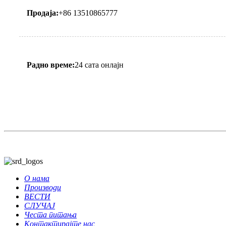
Продаја:
+86 13510865777
Радно време:
24 сата онлајн
О нама
Производи
ВЕСТИ
СЛУЧАЈ
Честа питања
Контактирајте нас