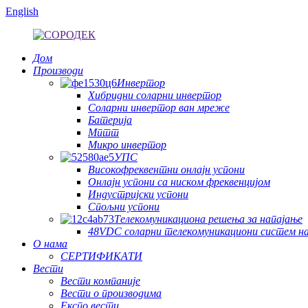
English
Дом
Производи
Инвертор
Хибридни соларни инвертор
Соларни инвертор ван мреже
Батерија
Мптт
Микро инвертор
УПС
Високофреквентни онлајн успони
Онлајн успони са ниском фреквенцијом
Индустријски успони
Спољни успони
Телекомуникациона решења за напајање
48VDC соларни телекомуникациони систем н
О нама
СЕРТИФИКАТИ
Вести
Вести компаније
Вести о производима
Експо вести