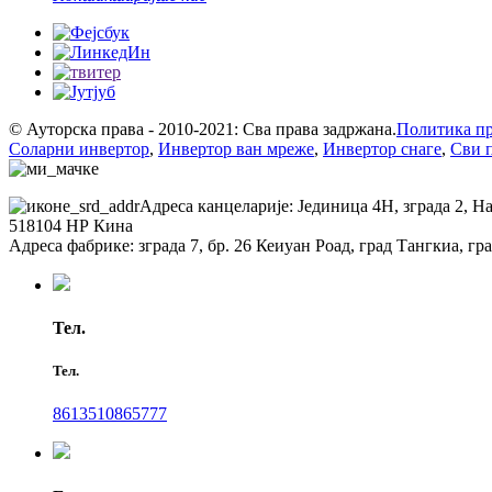
© Ауторска права - 2010-2021: Сва права задржана.
Политика п
Соларни инвертор
,
Инвертор ван мреже
,
Инвертор снаге
,
Сви 
Адреса канцеларије: Јединица 4Н, зграда 2, 
518104 НР Кина
Адреса фабрике: зграда 7, бр. 26 Кеиуан Роад, град Тангкиа, 
Тел.
Тел.
8613510865777