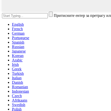
Притисните ентер за претрагу ил
English
French
German
Portuguese
Spanish
Russian
Japanese
Korean
Arabic
Irish
Greek
Turkish
Italian
Danish
Romanian
Indonesian
Czech
Afrikaans
Swedish
Polish