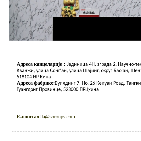
Адреса канцеларије：
Јединица 4Н, зграда 2, Научно-т
Кванжи, улица Сонг'ан, улица Шајинг, округ Бао'ан, Шен
518104 НР Кина
Адреса фабрике:
Буилдинг 7, Но. 26 Кеиуан Роад, Тангки
Гуангдонг Провинце, 523000 ПРЦхина
Е-пошта:
ella@soroups.com