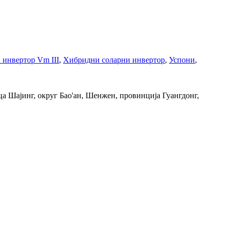
 инвертор Vm III
,
Хибридни соларни инвертор
,
Успони
,
а Шајинг, округ Бао'ан, Шенжен, провинција Гуангдонг,