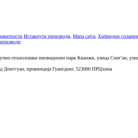
риватности
Истакнути производи
,
Мапа сајта
,
Хибридни соларни
производи
Научно-технолошки иновациони парк Кванжи, улица Сонг'ан, улиц
град Донггуан, провинција Гуангдонг, 523000 ПРЦхина