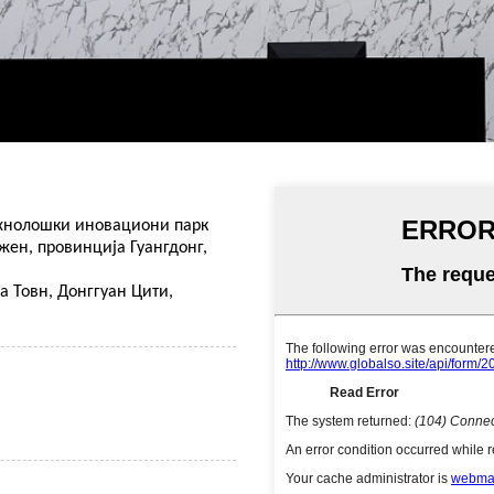
ехнолошки иновациони парк
жен, провинција Гуангдонг,
а Товн, Донггуан Цити,