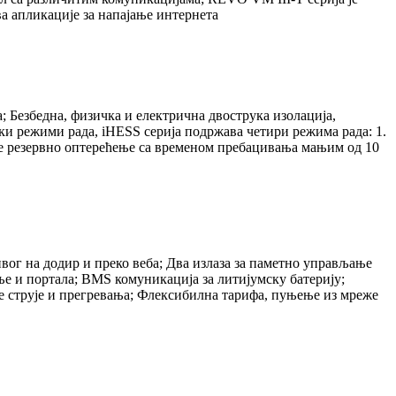
а апликације за напајање интернета
 Безбедна, физичка и електрична двострука изолација,
ки режими рада, iHESS серија подржава четири режима рада: 1.
ује резервно оптерећење са временом пребацивања мањим од 10
ог на додир и преко веба; Два излаза за паметно управљање
е и портала; BMS комуникација за литијумску батерију;
не струје и прегревања; Флексибилна тарифа, пуњење из мреже