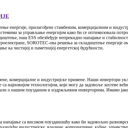
ИЈЕ
тење енергије, прилагођене стамбеним, комерцијалним и индус
истемима за управљање енергијом како би се оптимизовала потр
адиштење, наш ESS обезбеђује непрекидно напајање и стабилност
троелектране, SOROTEC-ова решења за складиштење енергије омо
е ка чистијој и паметнијој енергетској будућности.
бене, комерцијалне и индустријске примене. Наши инвертори ук
а најновијом технологијом, који могу да задовоље захтеве већин
итали о нашим поузданим и издржљивим инверторима. Имамо јак
напајање са високом поузданошћу како би задовољио разноврсн
учујући индустријске, владине, корпоративне, кућне, здравствене