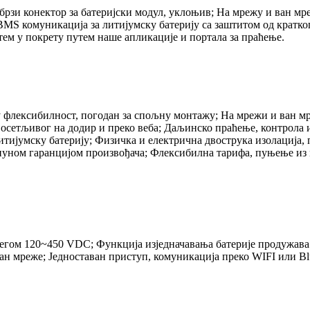
, брзи конектор за батеријски модул, уклоњив; На мрежу и ван м
 BMS комуникација за литијумску батерију са заштитом од кратко
ем у покрету путем наше апликације и портала за праћење.
у флексибилност, погодан за спољну монтажу; На мрежи и ван м
 осетљивог на додир и преко веба; Даљинско праћење, контрола 
итијумску батерију; Физичка и електрична двострука изолација, 
а пуном гаранцијом произвођача; Флексибилна тарифа, пуњење из
сегом 120~450 VDC; Функција изједначавања батерије продужав
 ван мреже; Једноставан приступ, комуникација преко WIFI или 