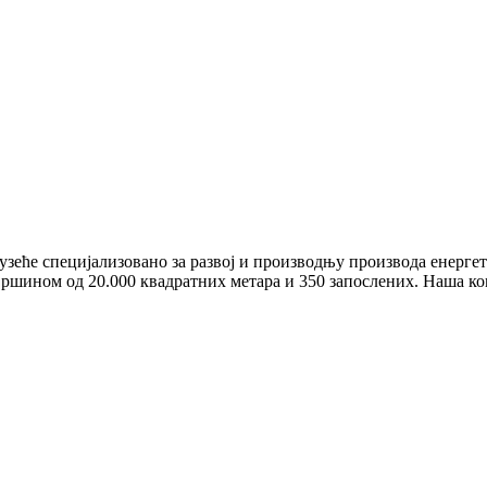
еће специјализовано за развој и производњу производа енергетс
ршином од 20.000 квадратних метара и 350 запослених. Наша ко