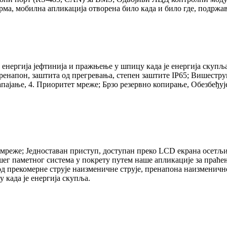
ма, мобилна апликација отворена било када и било где, подржав
енергија јефтинија и пражњење у шпицу када је енергија скупља;
енапон, заштита од прегревања, степен заштите IP65; Вишестру
апајање, 4. Приоритет мреже; Брзо резервно копирање, Обезбеђ
мреже; Једноставан приступ, доступан преко LCD екрана осетљив
ег паметног система у покрету путем наше апликације за праћењ
од прекомерне струје наизменичне струје, пренапона наизменич
 када је енергија скупља.