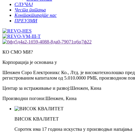
СЛУЧАЈ
Честа питања
Контактирајте нас
ПРЕУЗМИ
КО СМО МИ?
Корпорација је основана у
Шенжен Соро Електроникс Ко., Лтд. је високотехнолошко предуз
регистрованим капиталом од 5.010.0000 РМБ, производном пов
Центар за истраживање и развој:
Шенжен, Кина
Производни погони:
Шенжен, Кина
ВИСОК КВАЛИТЕТ
Соротек има 17 година искуства у производњи напајања