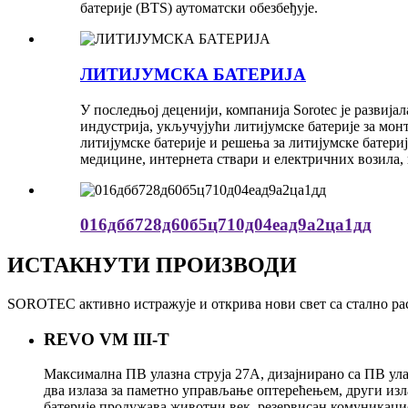
батерије (BTS) аутоматски обезбеђује.
ЛИТИЈУМСКА БАТЕРИЈА
У последњој деценији, компанија Sorotec је развиј
индустрија, укључујући литијумске батерије за монт
литијумске батерије и решења за литијумске батери
медицине, интернета ствари и електричних возила, и
016дбб728д60б5ц710д04еад9а2ца1дд
ИСТАКНУТИ ПРОИЗВОДИ
SOROTEC активно истражује и открива нови свет са стално ра
REVO VM III-T
Максимална ПВ улазна струја 27А, дизајнирано са ПВ ул
два излаза за паметно управљање оптерећењем, други из
батерије продужава животни век, резервисан комуникац