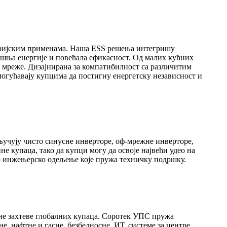
тријским применама. Наша ESS решења интегришу
ошња енергије и повећала ефикасност. Од малих кућних
 мреже. Дизајнирана за компатибилност са различитим
гућавају купцима да постигну енергетску независност и
ључују чисто синусне инверторе, оф-мрежне инверторе,
е купаца, тако да купци могу да освоје највећи удео на
о инжењерско одељење које пружа техничку подршку.
е захтеве глобалних купаца. Соротек УПС пружа
, нафтне и гасне, безбедносне, ИТ, системе за центре