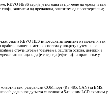
реже, REVO HESS серија је погодна за примене на мрежу и ван
г споја, заштитом од пренапона, заштитом од преоптерећења;
реже, серија REVO HES је погодна за примене на мрежи и ван
и праћење вашег паметног система у покрету путем наше
праћење струје цурења уземљења, заштита острва, детекција
 мреже ван шпица када је енергија јефтинија и пражњење у
а животни век, резервисан COM порт (RS-485, CAN) за BMS;
Bluetooth додирног дугмета са великим 5-инчним LCD екраном у