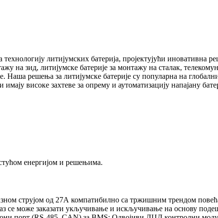
ала технологију литијумских батерија, пројектујући иновативна
ажу на зид, литијумске батерије за монтажу на сталак, телекому
је. Наша решења за литијумске батерије су популарна на глобал
 имају високе захтеве за опрему и аутоматизацију напајану бате
стућом енергијом и решењима.
азном струјом од 27А компатибилно са тржишним трендом повећ
лаз се може заказати укључивање и искључивање на основу под
иони порт (RS-485, CAN) за BMS; Одвојиви ЛЦД контролни модул