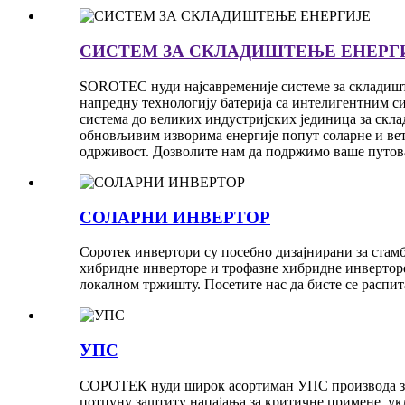
СИСТЕМ ЗА СКЛАДИШТЕЊЕ ЕНЕРГ
SOROTEC нуди најсавременије системе за складиш
напредну технологију батерија са интелигентним с
система до великих индустријских јединица за скл
обновљивим изворима енергије попут соларне и ве
одрживост. Дозволите нам да подржимо ваше путовањ
СОЛАРНИ ИНВЕРТОР
Соротек инвертори су посебно дизајнирани за стам
хибридне инверторе и трофазне хибридне инверторе с
локалном тржишту. Посетите нас да бисте се расп
УПС
СОРОТЕК нуди широк асортиман УПС производа за 
потпуну заштиту напајања за критичне примене, укљ