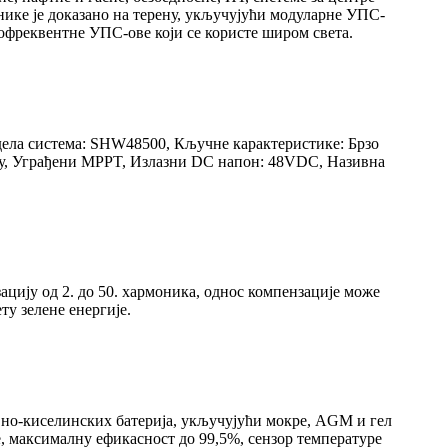
нике је доказано на терену, укључујући модуларне УПС-
офреквентне УПС-ове који се користе широм света.
дела система: SHW48500, Кључне карактеристике: Брзо
оду, Уграђени MPPT, Излазни DC напон: 48VDC, Називна
од 2. до 50. хармоника, однос компензације може
ту зелене енергије.
но-киселинских батерија, укључујући мокре, AGM и гел
, максималну ефикасност до 99,5%, сензор температуре