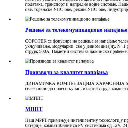
података, транспорт и напредне војне системе. Наш
ове, торањске УПС-ове, рекове УПС-ове, индустриј
Решење за телекомуникационо напајање
СОРОТЕК се фокусира на решења за напајање телек
укључивање, модуларни, све у једном дизајну, N+1
струја: 500A, Паметни систем за даљинско праћење.
Производи за квалитет напајања
ДИНАМИЧКА КОМПЕНЗАЦИЈА ХАРМОНИЈА SOROTEC ак
селективно да подеси купац, излазна струја компенз
МППТ
Наш MPPT примењује интелигентну технологију пра
батерије, компатибилне са PV системима од 12V, 2