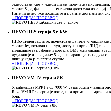
Једноставан, све-у-једном дизајн, модуларна инсталација
мреже; Sage, физичка и електрична двострука изолација,
Интелигентно, контролишите и пратите свој паметни сист
+ ПОГЛЕДАЈ ПРОИЗВОД
REVO HES серија 5,6 kW
ИП65 степен заштите, пројектован да траје уз максималн
мреже; Једноставан приступ, доступан преко ЛЦД екрана
апликације за праћење и портала; BMS комуникација за л
луфалације и тако даље; 5 година гаранције, испорука с
шпицу када је енергија скупља.
+ ПОГЛЕДАЈ ПРОИЗВОД
REVO VM IV серија 8K
Уграђена два MPPT-а од 4000 W, са широким улазним оп
Revo VM II Pro серија је погодна за примене на мрежи и
боји.
+ ПОГЛЕДАЈ ПРОИЗВОД