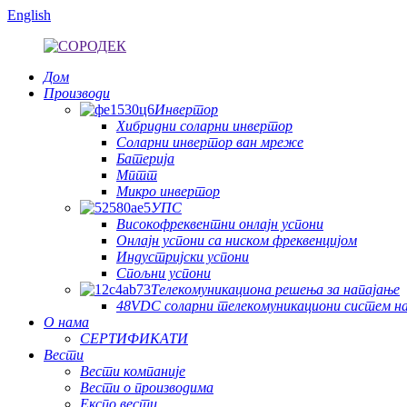
English
Дом
Производи
Инвертор
Хибридни соларни инвертор
Соларни инвертор ван мреже
Батерија
Мптт
Микро инвертор
УПС
Високофреквентни онлајн успони
Онлајн успони са ниском фреквенцијом
Индустријски успони
Спољни успони
Телекомуникациона решења за напајање
48VDC соларни телекомуникациони систем н
О нама
СЕРТИФИКАТИ
Вести
Вести компаније
Вести о производима
Експо вести