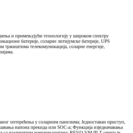
 решења и примењујући технологију у широком спектру
никационе батерије, соларне литијумске батерије, UPS
ним тржиштима телекомуникација, соларне енергије,
ријама.
аног оптерећења у соларним панелима; Једноставан приступ,
ешавања напона прекида или SOC-а; Функција изједначавања
 са различитим комуникацијама; REVO VM III-T серија је