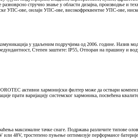
е разноврсно стручно знање у области дизајна, производње и тех
ске УПС-ове, онлајн УПС-ове, високофреквентне УПС-ове, ниск
омуникација у удаљеним подручјима од 2006. године. Назив мо
 редундантност, Степен заштите: IP55, Отпоран на прашину и в
тивни хармонијски филтер може да оствари компензацију 
ације прати варијацију системског хармоника, посвећена квалите
ћења максималне тачке снаге. Подржава различите типове олов
4V или 48V, тростепено пуњење оптимизује перформансе батерије