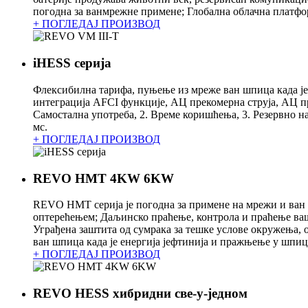
погодна за ванмрежне примене; Глобална облачна платфор
+ ПОГЛЕДАЈ ПРОИЗВОД
iHESS серија
Флексибилна тарифа, пуњење из мреже ван шпица када је 
интеграција AFCI функције, АЦ прекомерна струја, АЦ пр
Самостална употреба, 2. Време коришћења, 3. Резервно н
мс.
+ ПОГЛЕДАЈ ПРОИЗВОД
REVO HMT 4KW 6KW
REVO HMT серија је погодна за примене на мрежи и ван 
оптерећењем; Даљинско праћење, контрола и праћење ваш
Уграђена заштита од сумрака за тешке услове окружења, 
ван шпица када је енергија јефтинија и пражњење у шпицу
+ ПОГЛЕДАЈ ПРОИЗВОД
REVO HESS хибридни све-у-једном